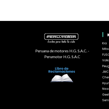
Kia
Mits
Peruana de motores H.G. S.A.C. -
FUS
Perumotor H.G. S.A.C
Vol
Peug
JMC
Chev
Hyu
Niss
Geel
Sem