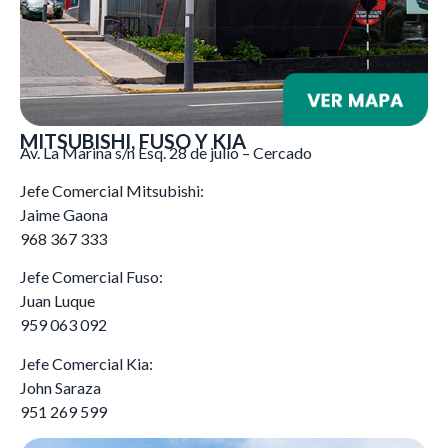
MITSUBISHI, FUSO Y KIA
Av. La Marina s/n Esq. 28 de julio – Cercado
Jefe Comercial Mitsubishi:
Jaime Gaona
968 367 333
Jefe Comercial Fuso:
Juan Luque
959 063 092
Jefe Comercial Kia:
John Saraza
951 269 599