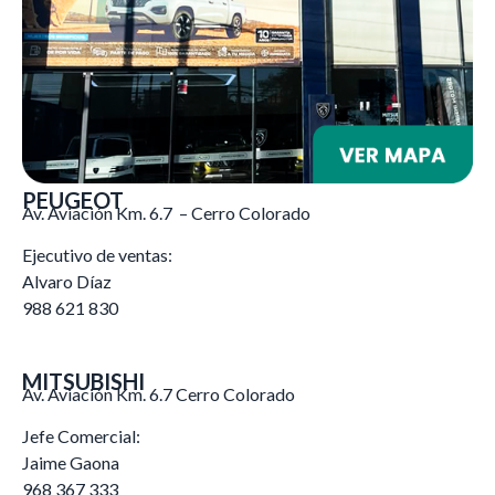
PEUGEOT
Av. Aviación Km. 6.7 – Cerro Colorado
Ejecutivo de ventas:
Alvaro Díaz
988 621 830
MITSUBISHI
Av. Aviación Km. 6.7 Cerro Colorado
Jefe Comercial:
Jaime Gaona
968 367 333