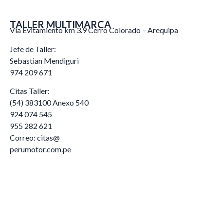
TALLER MULTIMARCA
Via Evitamiento km 3.9 Cerro Colorado – Arequipa
Jefe de Taller:
Sebastian Mendiguri
974 209 671
Citas Taller:
(54) 383100 Anexo 540
924 074 545
955 282 621
Correo: citas@
perumotor.com.pe
Lima
Tacna