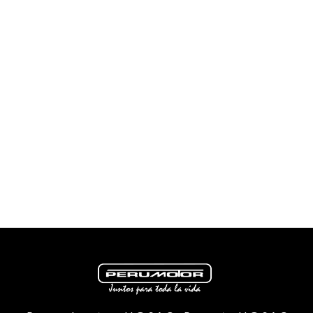
Moquegua
Juliaca
Mollendo
Ica
Chincha