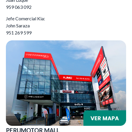
959 063 092
Jefe Comercial Kia:
John Saraza
951 269 599
PERUMOTOR MALL