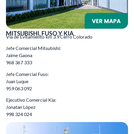
MITSUBISHI, FUSO Y KIA
Via de Evitamiento km 3.9 Cerro Colorado
Jefe Comercial Mitsubishi:
Jaime Gaona
968 367 333
Jefe Comercial Fuso:
Juan Luque
959 063 092
Ejecutivo Comercial Kia:
Jonatan López
998 324 024