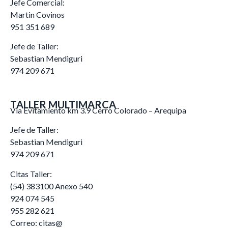
Jefe Comercial:
Martin Covinos
951 351 689
Jefe de Taller:
Sebastian Mendiguri
974 209 671
TALLER MULTIMARCA
Via Evitamiento km 3.9 Cerro Colorado – Arequipa
Jefe de Taller:
Sebastian Mendiguri
974 209 671
Citas Taller:
(54) 383100 Anexo 540
924 074 545
955 282 621
Correo: citas@