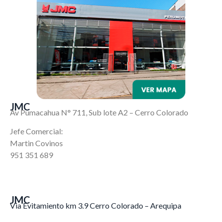
JMC
Av Pumacahua N° 711, Sub lote A2 – Cerro Colorado
Jefe Comercial:
Martin Covinos
951 351 689
JMC
Via Evitamiento km 3.9 Cerro Colorado – Arequipa