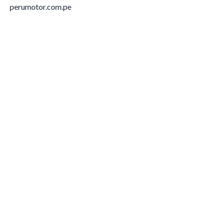
perumotor.com.pe
Lima
Tacna
Moquegua
Juliaca
Mollendo
Ica
Chincha